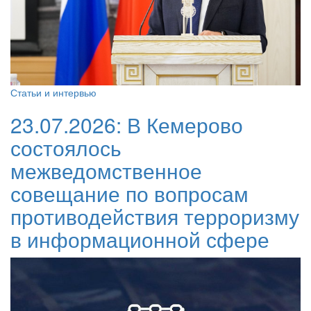
Статьи и интервью
23.07.2026:
В Кемерово
состоялось
межведомственное
совещание по вопросам
противодействия терроризму
в информационной сфере