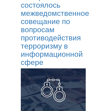
состоялось
межведомственное
совещание по
вопросам
противодействия
терроризму в
информационной
сфере