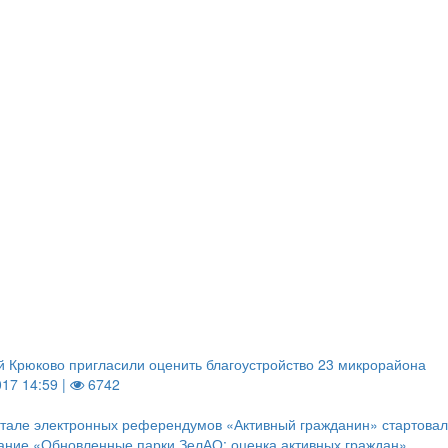
 Крюково пригласили оценить благоустройство 23 микрорайона
017 14:59 |
6742
тале электронных референдумов «Активный гражданин» стартова
ание «Обновленные парки ЗелАО: оценка активных граждан»