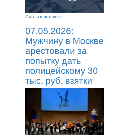
Статьи и интервью
07.05.2026:
Мужчину в Москве
арестовали за
попытку дать
полицейскому 30
тыс. руб. взятки