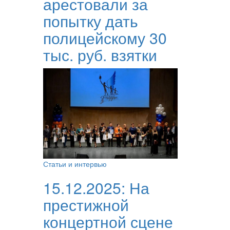
арестовали за
попытку дать
полицейскому 30
тыс. руб. взятки
Статьи и интервью
15.12.2025:
На
престижной
концертной сцене