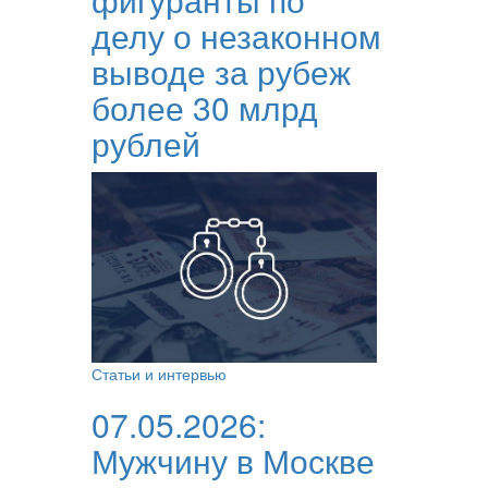
делу о незаконном
выводе за рубеж
более 30 млрд
рублей
Статьи и интервью
07.05.2026:
Мужчину в Москве