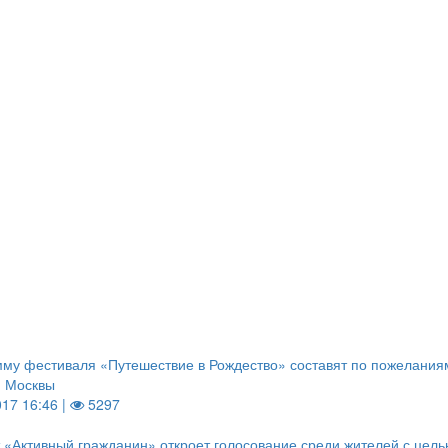
му фестиваля «Путешествие в Рождество» составят по пожелания
й Москвы
017 16:46 |
5297
 «Активный гражданин» откроет голосование среди жителей с цел