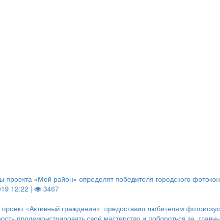
ы проекта «Мой район» определят победителя городского фотокон
019 12:22 |
3467
 проект «Активный гражданин» предоставил любителям фотоискус
ость продемонстрировать своё мастерство и побороться за главн