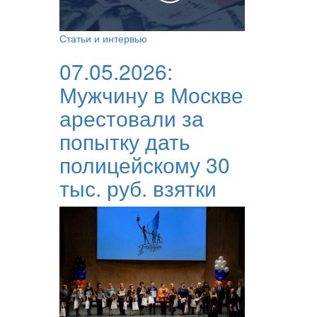
Статьи и интервью
07.05.2026:
Мужчину в Москве
арестовали за
попытку дать
полицейскому 30
тыс. руб. взятки