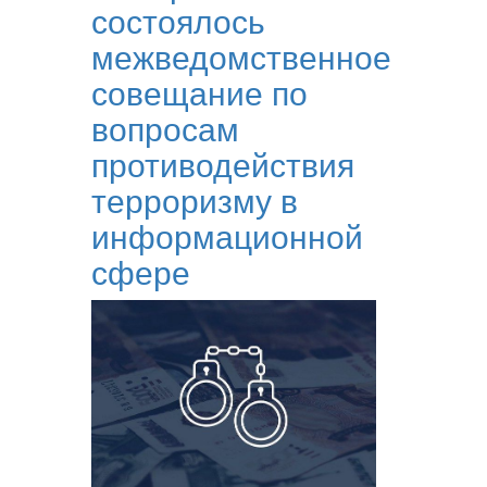
состоялось
межведомственное
совещание по
вопросам
противодействия
терроризму в
информационной
сфере