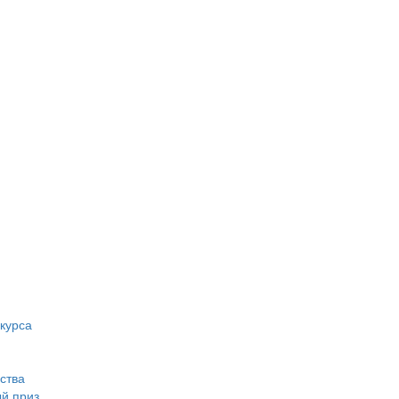
курса
ства
ый приз