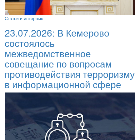
Статьи и интервью
23.07.2026:
В Кемерово
состоялось
межведомственное
совещание по вопросам
противодействия терроризму
в информационной сфере