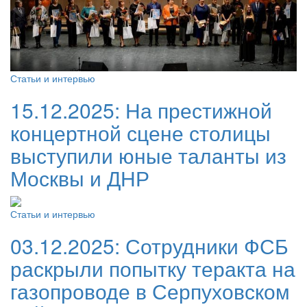
Статьи и интервью
15.12.2025:
На престижной
концертной сцене столицы
выступили юные таланты из
Москвы и ДНР
Статьи и интервью
03.12.2025:
Сотрудники ФСБ
раскрыли попытку теракта на
газопроводе в Серпуховском