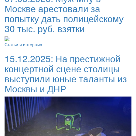
Москве арестовали за
попытку дать полицейскому
30 тыс. руб. взятки
Статьи и интервью
15.12.2025:
На престижной
концертной сцене столицы
выступили юные таланты из
Москвы и ДНР