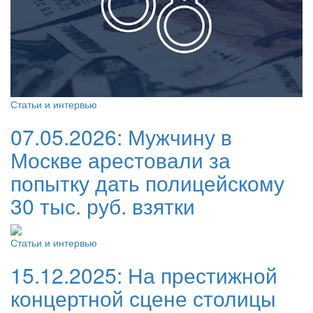
Статьи и интервью
07.05.2026:
Мужчину в
Москве арестовали за
попытку дать полицейскому
30 тыс. руб. взятки
Статьи и интервью
15.12.2025:
На престижной
концертной сцене столицы