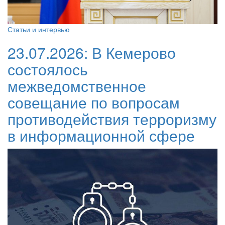
Статьи и интервью
23.07.2026:
В Кемерово
состоялось
межведомственное
совещание по вопросам
противодействия терроризму
в информационной сфере