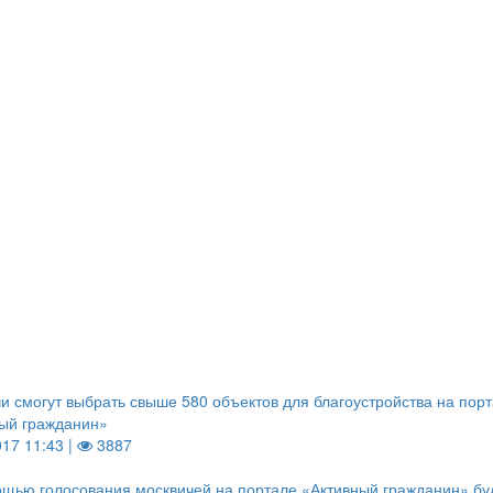
и смогут выбрать свыше 580 объектов для благоустройства на пор
ый гражданин»
017 11:43 |
3887
щью голосования москвичей на портале «Активный гражданин» бу