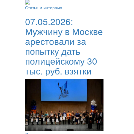
Статьи и интервью
07.05.2026:
Мужчину в Москве
арестовали за
попытку дать
полицейскому 30
тыс. руб. взятки