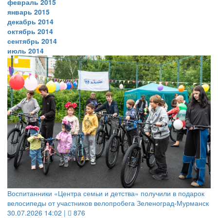
февраль 2015
январь 2015
декабрь 2014
октябрь 2014
сентябрь 2014
июль 2014
Воспитанники «Центра семьи и детства» получили в подарок
велосипеды от участников велопробега Зеленоград-Мурманск
30.07.2026 14:02 |
876