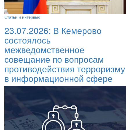
Статьи и интервью
23.07.2026:
В Кемерово
состоялось
межведомственное
совещание по вопросам
противодействия терроризму
в информационной сфере