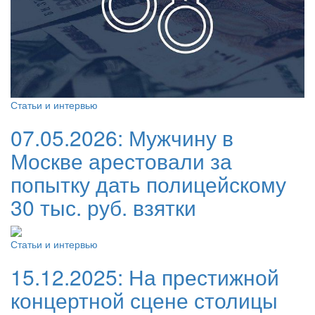
Статьи и интервью
07.05.2026:
Мужчину в
Москве арестовали за
попытку дать полицейскому
30 тыс. руб. взятки
Статьи и интервью
15.12.2025:
На престижной
концертной сцене столицы