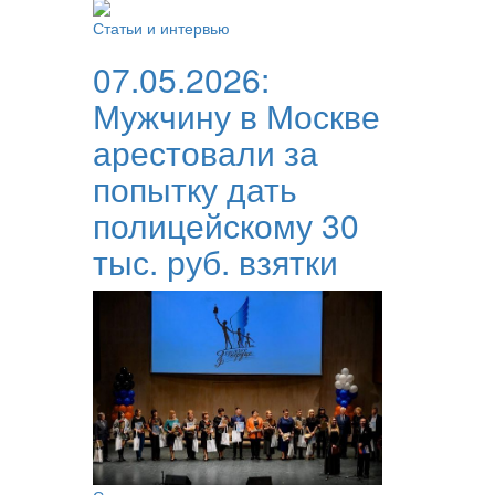
Статьи и интервью
07.05.2026:
Мужчину в Москве
арестовали за
попытку дать
полицейскому 30
тыс. руб. взятки