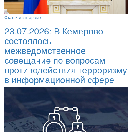
Статьи и интервью
23.07.2026:
В Кемерово
состоялось
межведомственное
совещание по вопросам
противодействия терроризму
в информационной сфере