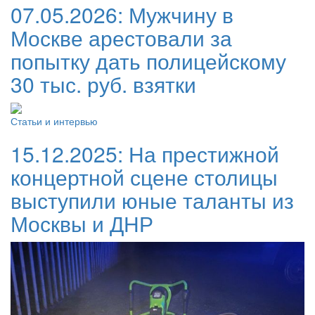
07.05.2026:
Мужчину в
Москве арестовали за
попытку дать полицейскому
30 тыс. руб. взятки
Статьи и интервью
15.12.2025:
На престижной
концертной сцене столицы
выступили юные таланты из
Москвы и ДНР