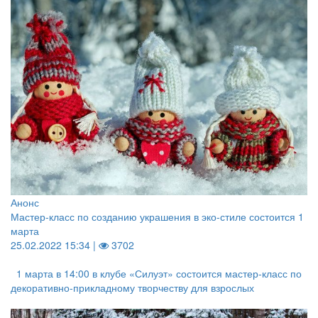
Анонс
Мастер-класс по созданию украшения в эко-стиле состоится 1
марта
25.02.2022 15:34 |
3702
1 марта в 14:00 в клубе «Силуэт» состоится мастер-класс по
декоративно-прикладному творчеству для взрослых