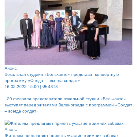
Анонс
Вокальная студиия «Бельканто» представит концертную
программу «Солдат – всегда солдат»
16.02.2022 15:00 |
4313
20 февраля представители вокальной студии «Бельканто»
выступят перед жителями Зеленограда с программой «Солдат
– всегда солдат»
Анонс
Жителям предлагают принять участие в зимних забавах