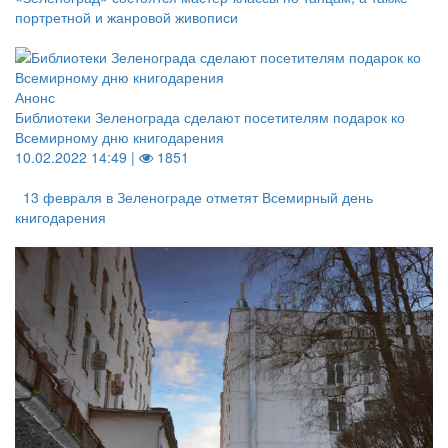
портретной и жанровой живописи
Анонс
Библиотеки Зеленограда сделают посетителям подарок ко
Всемирному дню книгодарения
10.02.2022 14:49 |
1851
13 февраля в Зеленограде отметят Всемирный день
книгодарения