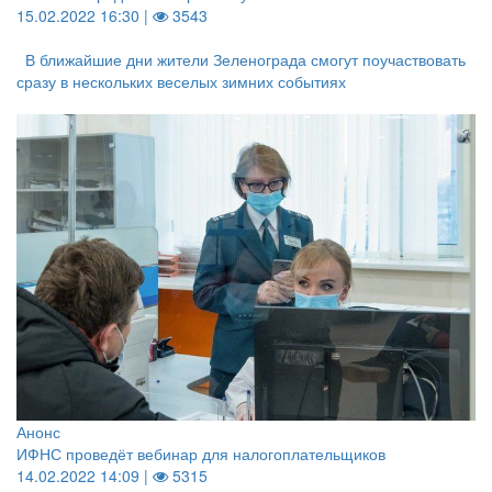
15.02.2022 16:30 |
3543
В ближайшие дни жители Зеленограда смогут поучаствовать
сразу в нескольких веселых зимних событиях
Анонс
ИФНС проведёт вебинар для налогоплательщиков
14.02.2022 14:09 |
5315