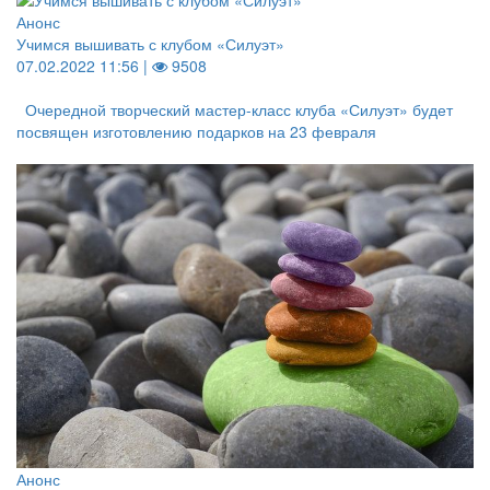
Анонс
Учимся вышивать с клубом «Силуэт»
07.02.2022 11:56 |
9508
Очередной творческий мастер-класс клуба «Силуэт» будет
посвящен изготовлению подарков на 23 февраля
Анонс