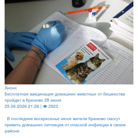
Анонс
Бесплатная вакцинация домашних животных от бешенства
пройдет в Крюково 28 июня
25.06.2026 21:26 |
2922
В последнее воскресенье июня жители Крюково смогут
привить домашних питомцев от опасной инфекции в своем
районе