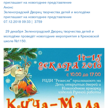
Анонс
Зеленоградский Дворец творчества детей и молодёжи
приглашает на новогоднее представление
07.12.2018 09:33 |
3759
29 декабря Зеленоградский Дворец творчества детей и
молодёжи проведёт новогодние мероприятия в Крюковской
школе №1150.