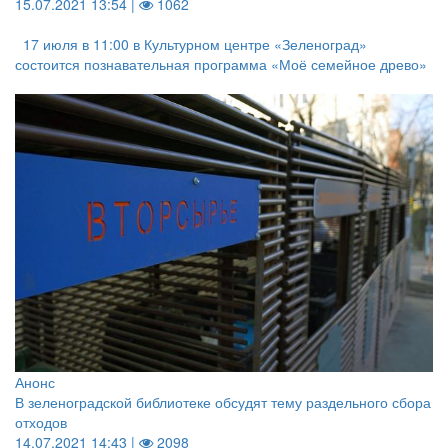
15.07.2021 13:54 |
1062
17 июля в 11:00 в Культурном центре «Зеленоград»
состоится познавательная программа «Моё семейное древо»
Анонс
В зеленоградской библиотеке обсудят тему раздельного сбора
отходов
14.07.2021 14:43 |
2098