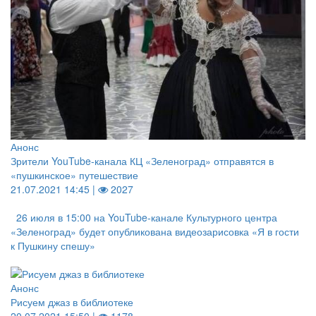
Анонс
Зрители YouTube-канала КЦ «Зеленоград» отправятся в
«пушкинское» путешествие
21.07.2021 14:45 |
2027
26 июля в 15:00 на YouTube-канале Культурного центра
«Зеленоград» будет опубликована видеозарисовка «Я в гости
к Пушкину спешу»
Анонс
Рисуем джаз в библиотеке