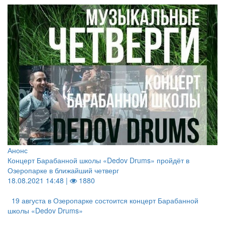
Анонс
Концерт Барабанной школы «Dedov Drums» пройдёт в
Озеропарке в ближайший четверг
18.08.2021 14:48 |
1880
19 августа в Озеропарке состоится концерт Барабанной
школы «Dedov Drums»