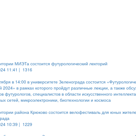
итории МИЭТа состоится футурологический лекторий
024 11:41 |
1316
тября в 14:00 в университете Зеленограда состоится «Футурологич
й 2024» в рамках которого пройдут различные лекции, а также обс
ов футурологов, специалистов в области искусственного интеллекта
ых сетей, микроэлектроники, биотехнологии и космоса
итории района Крюково состоится велофестиваль для юных жител
града
024 10:39 |
1229