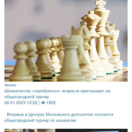
Анонс
Шахматистов «серебряного» возраста приглашают на
общегородской турнир
26.01.2023 12:22 |
1822
Впервые в Центрах Московского долголетия состоится
общегородской турнир по шахматам