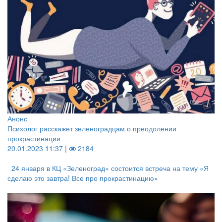
Анонс
Психолог расскажет зеленоградцам о преодолении
прокрастинации
20.01.2023 11:37 |
2184
24 января в КЦ «Зеленоград» состоится встреча на тему «Я
сделаю это завтра! Все про прокрастинацию»