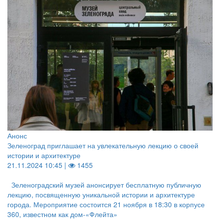
Анонс
Зеленоград приглашает на увлекательную лекцию о своей
истории и архитектуре
21.11.2024 10:45 |
1455
Зеленоградский музей анонсирует бесплатную публичную
лекцию, посвященную уникальной истории и архитектуре
города. Мероприятие состоится 21 ноября в 18:30 в корпусе
360, известном как дом-«Флейта»