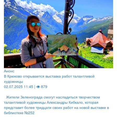
Анонс
В Крюково открывается выставка работ талантливой
художницы
02.07.2025 11:45 |
879
Жители Зеленограда смогут насладиться творчеством
талантливой художницы Александры Кибкало, которая
представит более тридцати своих работ на новой выставке в
библиотеке №252