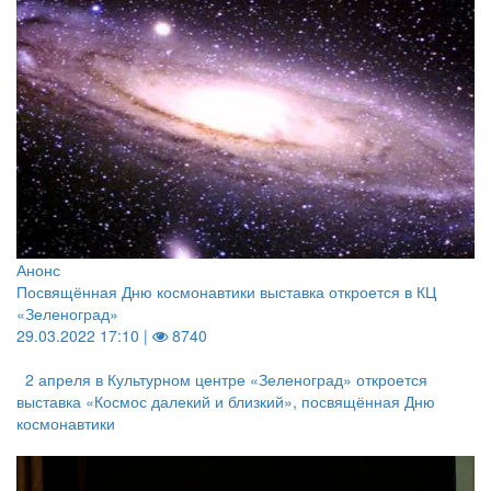
Анонс
Посвящённая Дню космонавтики выставка откроется в КЦ
«Зеленоград»
29.03.2022 17:10 |
8740
2 апреля в Культурном центре «Зеленоград» откроется
выставка «Космос далекий и близкий», посвящённая Дню
космонавтики