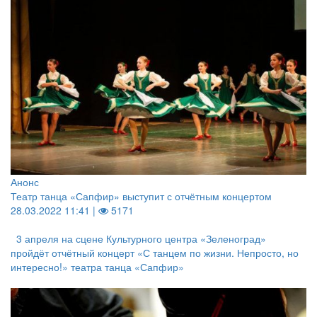
Анонс
Театр танца «Сапфир» выступит с отчётным концертом
28.03.2022 11:41 |
5171
3 апреля на сцене Культурного центра «Зеленоград»
пройдёт отчётный концерт «С танцем по жизни. Непросто, но
интересно!» театра танца «Сапфир»