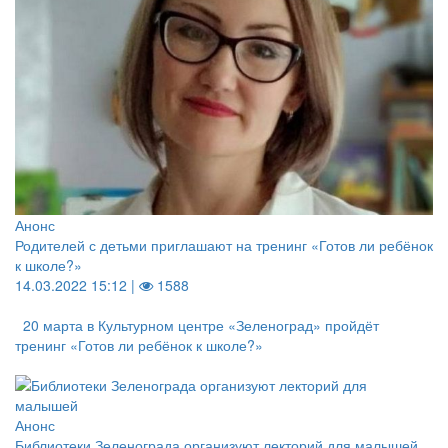
Анонс
Родителей с детьми приглашают на тренинг «Готов ли ребёнок
к школе?»
14.03.2022 15:12 |
1588
20 марта в Культурном центре «Зеленоград» пройдёт
тренинг «Готов ли ребёнок к школе?»
Анонс
Библиотеки Зеленограда организуют лекторий для малышей