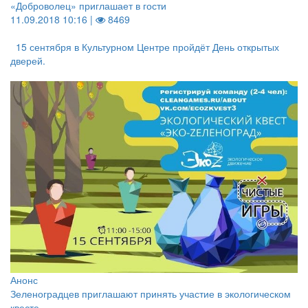
«Доброволец» приглашает в гости
11.09.2018 10:16 |
8469
15 сентября в Культурном Центре пройдёт День открытых
дверей.
Анонс
Зеленоградцев приглашают принять участие в экологическом
квесте