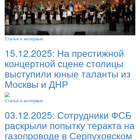
Статьи и интервью
15.12.2025:
На престижной
концертной сцене столицы
выступили юные таланты из
Москвы и ДНР
Статьи и интервью
03.12.2025:
Сотрудники ФСБ
раскрыли попытку теракта на
газопроводе в Серпуховском