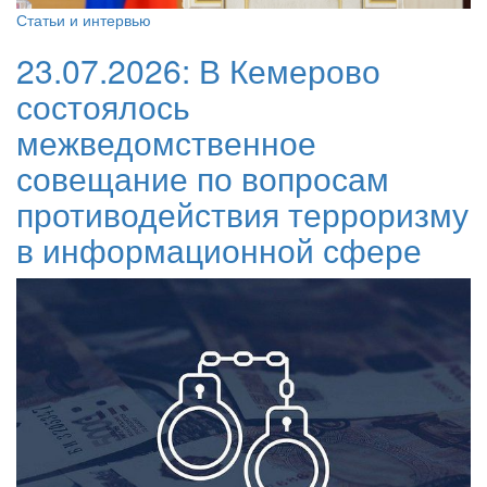
Статьи и интервью
23.07.2026:
В Кемерово
состоялось
межведомственное
совещание по вопросам
противодействия терроризму
в информационной сфере