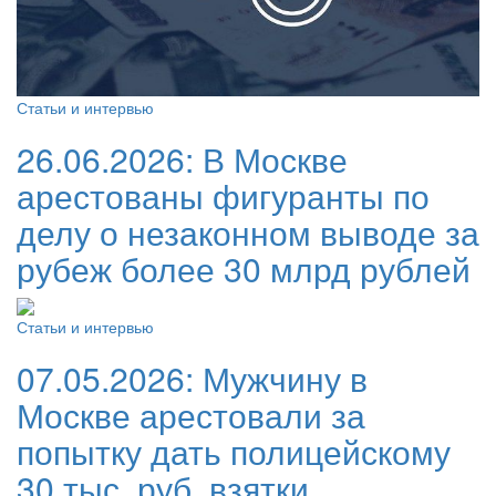
Статьи и интервью
26.06.2026:
В Москве
арестованы фигуранты по
делу о незаконном выводе за
рубеж более 30 млрд рублей
Статьи и интервью
07.05.2026:
Мужчину в
Москве арестовали за
попытку дать полицейскому
30 тыс. руб. взятки