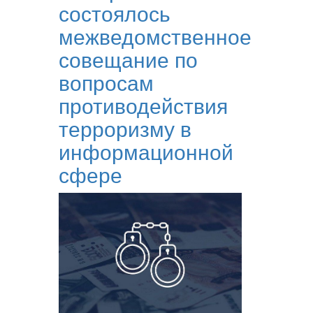
состоялось
межведомственное
совещание по
вопросам
противодействия
терроризму в
информационной
сфере