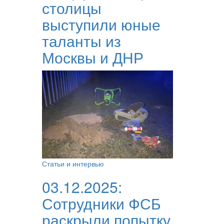
столицы
выступили юные
таланты из
Москвы и ДНР
Статьи и интервью
03.12.2025:
Сотрудники ФСБ
раскрыли попытку