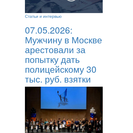
Статьи и интервью
07.05.2026:
Мужчину в Москве
арестовали за
попытку дать
полицейскому 30
тыс. руб. взятки