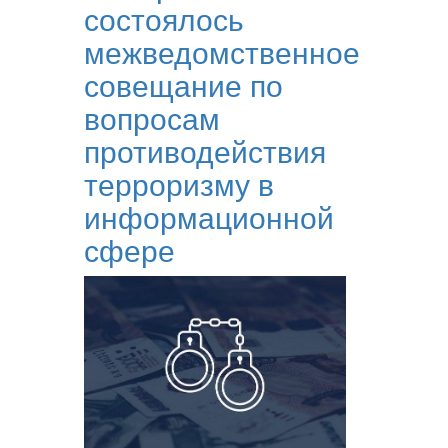
состоялось
межведомственное
совещание по
вопросам
противодействия
терроризму в
информационной
сфере