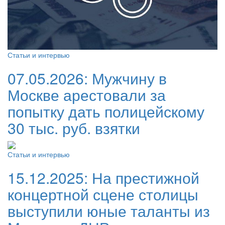
Статьи и интервью
07.05.2026:
Мужчину в
Москве арестовали за
попытку дать полицейскому
30 тыс. руб. взятки
Статьи и интервью
15.12.2025:
На престижной
концертной сцене столицы
выступили юные таланты из