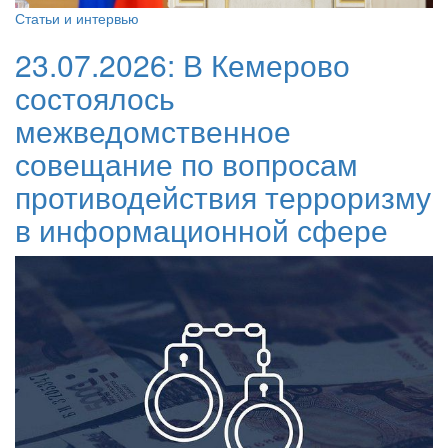
Статьи и интервью
23.07.2026:
В Кемерово
состоялось
межведомственное
совещание по вопросам
противодействия терроризму
в информационной сфере