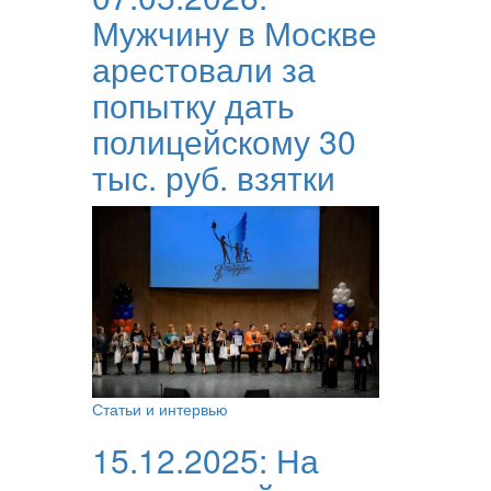
Мужчину в Москве
арестовали за
попытку дать
полицейскому 30
тыс. руб. взятки
Статьи и интервью
15.12.2025:
На