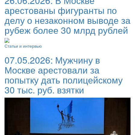
26.06.2026:
В Москве
арестованы фигуранты по
делу о незаконном выводе за
рубеж более 30 млрд рублей
Статьи и интервью
07.05.2026:
Мужчину в
Москве арестовали за
попытку дать полицейскому
30 тыс. руб. взятки