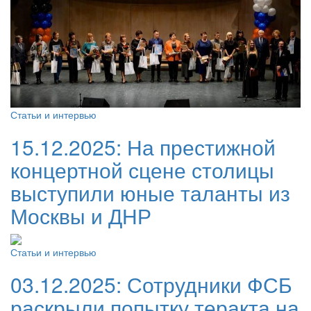
Статьи и интервью
15.12.2025:
На престижной
концертной сцене столицы
выступили юные таланты из
Москвы и ДНР
Статьи и интервью
03.12.2025:
Сотрудники ФСБ
раскрыли попытку теракта на