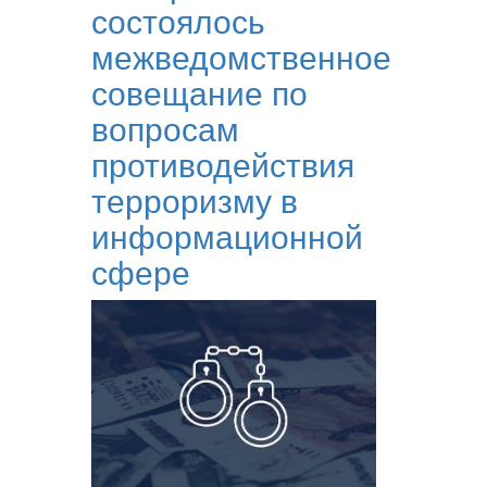
состоялось
межведомственное
совещание по
вопросам
противодействия
терроризму в
информационной
сфере