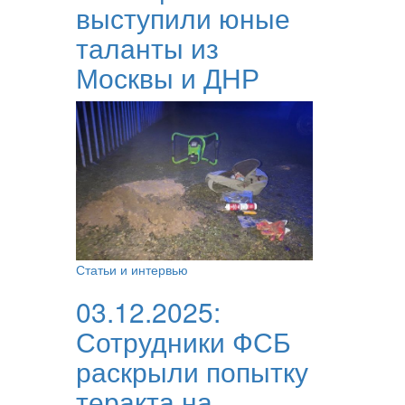
выступили юные
таланты из
Москвы и ДНР
Статьи и интервью
03.12.2025:
Сотрудники ФСБ
раскрыли попытку
теракта на