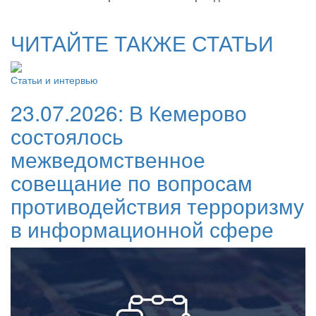
ЧИТАЙТЕ ТАКЖЕ СТАТЬИ
Статьи и интервью
23.07.2026:
В Кемерово
состоялось
межведомственное
совещание по вопросам
противодействия терроризму
в информационной сфере