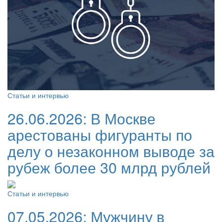
Статьи и интервью
26.06.2026:
В Москве
арестованы фигуранты по
делу о незаконном выводе за
рубеж более 30 млрд рублей
Статьи и интервью
07.05.2026:
Мужчину в