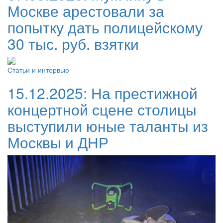
Москве арестовали за
попытку дать полицейскому
30 тыс. руб. взятки
Статьи и интервью
15.12.2025:
На престижной
концертной сцене столицы
выступили юные таланты из
Москвы и ДНР