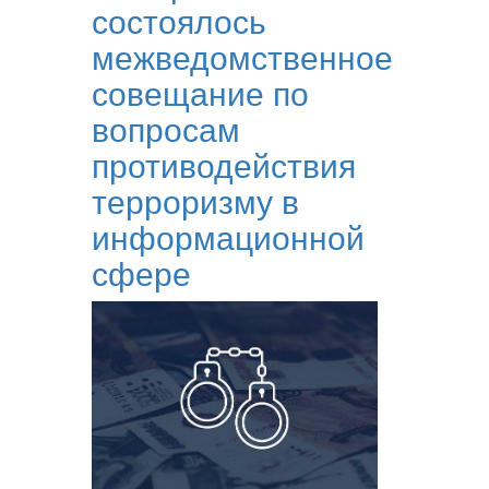
состоялось
межведомственное
совещание по
вопросам
противодействия
терроризму в
информационной
сфере