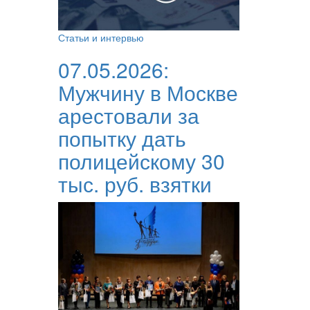
Статьи и интервью
07.05.2026:
Мужчину в Москве
арестовали за
попытку дать
полицейскому 30
тыс. руб. взятки