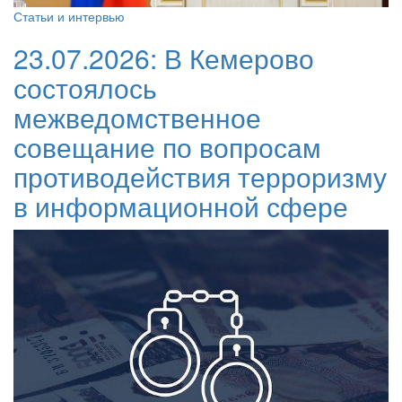
Статьи и интервью
23.07.2026:
В Кемерово
состоялось
межведомственное
совещание по вопросам
противодействия терроризму
в информационной сфере